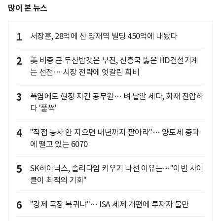
많이 본 뉴스
1
서장훈, 28억에 산 양재역 빌딩 450억에 내놨다
2
美 비중 큰 두산밥캣은 부진, 신흥국 뚫은 HD건설기계
는 선전… 시장 전략에 엇갈린 희비
3
폭염에도 현장 지킨 공무원… 벼 낱알 세다, 화재 진압하
다 '풀썩'
4
"직접 농사 안 지으면 내년까지 팔아라"… 양도세 중과
에 떨고 있는 6070
5
SK하이닉스, 솔리다임 키우기 나선 이유는…"이번 사이
클이 최적의 기회"
6
"강제 국장 복귀냐"… ISA 세제 개편에 투자자 불만