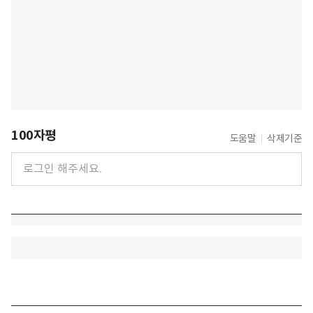
100자평
도움말
삭제기준