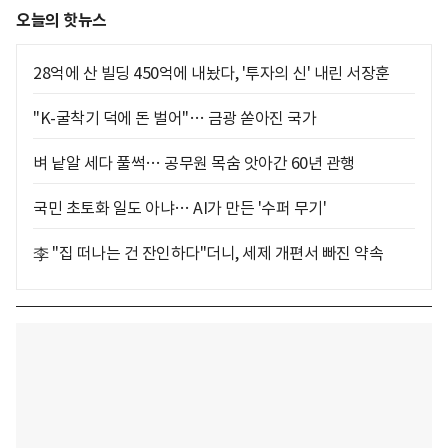
오늘의 핫뉴스
28억에 산 빌딩 450억에 내놨다, '투자의 신' 내린 서장훈
"K-굴착기 덕에 돈 벌어"… 금광 쏟아진 국가
벼 낱알 세다 풀썩… 공무원 목숨 앗아간 60년 관행
국민 초토화 일도 아냐… AI가 만든 '수퍼 무기'
李 "집 떠나는 건 잔인하다"더니, 세제 개편서 빠진 약속