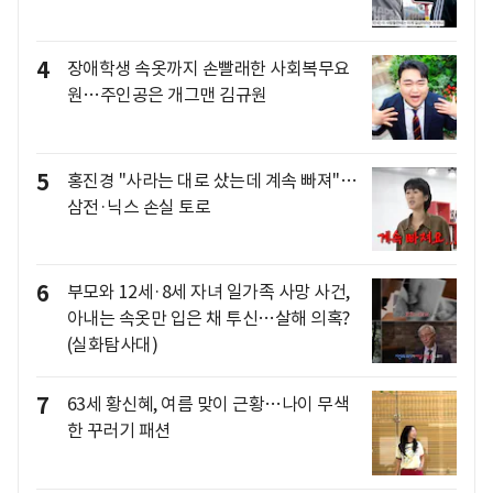
4
장애학생 속옷까지 손빨래한 사회복무요
원…주인공은 개그맨 김규원
5
홍진경 "사라는 대로 샀는데 계속 빠져"…
삼전·닉스 손실 토로
6
부모와 12세·8세 자녀 일가족 사망 사건,
아내는 속옷만 입은 채 투신…살해 의혹?
(실화탐사대)
7
63세 황신혜, 여름 맞이 근황…나이 무색
한 꾸러기 패션