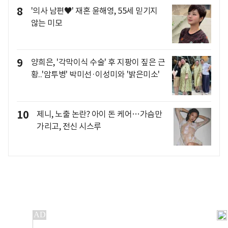
8
'의사 남편♥' 재혼 윤해영, 55세 믿기지
않는 미모
9
양희은, '각막이식 수술' 후 지팡이 짚은 근
황..'암투병' 박미선·이성미와 '밝은미소'
10
제니, 노출 논란? 아이 돈 케어…가슴만
가리고, 전신 시스루