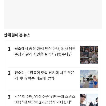
연예 많이 본 뉴스
1
욕조에서 숨진 29세 만삭 아내, 의사 남편
주장과 달리 사인은 질식사? (형수다2)
2
전소미, 수영복이 핫걸 담기에 너무 작은
거 아냐? 여름 미모에 '깜짝'
3
악뮤 이수현, '김성주子' 김민국과 스위스
여행 "첫 만남에 2시간 넘게 기다렸다"