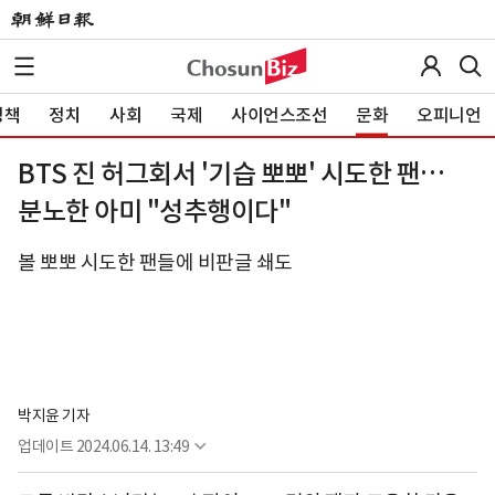
정책
정치
사회
국제
사이언스조선
문화
오피니언
BTS 진 허그회서 '기습 뽀뽀' 시도한 팬…
분노한 아미 "성추행이다"
볼 뽀뽀 시도한 팬들에 비판글 쇄도
박지윤 기자
업데이트
2024.06.14. 13:49