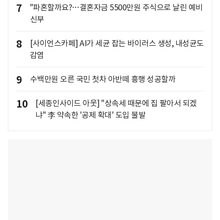
7
"파혼할까요?…결혼자금 5500만원 주식으로 날린 예비
신부
8
[사이언스카페] AI가 세균 잡는 바이러스 생성, 내성균도
감염
9
수백만원 오른 국민 첫차 아반떼 흥행 성공할까
10
[세종인사이드 아웃] "상속세 때문에 집 팔아서 되겠
냐" 李 약속한 '공제 확대' 도입 불발