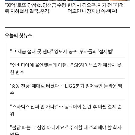
오늘의 핫뉴스
"그 세금 절대 못 낸다" 양도세 공포, 부자들의 '절세법'
"엔비디아에 올인했는데 이런…" SK하이닉스가 예상치 못
한 변수
'중동 천궁' 제대로 터졌다… LIG 2분기 벌어들인 놀라운 액
수
"스타벅스 진짜 안 가나?"… 탱크데이 논란 후 바뀐 결제 순
위
"불닭 파는 그 삼양 아니에요?" 주식할 때 주의해야 할 회사
명들