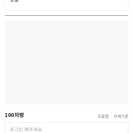
100자평
도움말
삭제기준