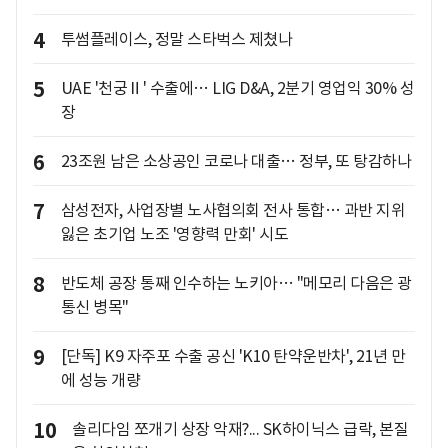
4
투썸플레이스, 정말 스타벅스 제쳤나
5
UAE '천궁Ⅱ' 수출에… LIG D&A, 2분기 영업익 30% 성
장
6
23조원 남은 소상공인 코로나 대출… 정부, 또 탕감하나
7
삼성전자, 사업장별 노사협의회 전사 통합… 과반 지위
잃은 초기업 노조 '영향력 만회' 시도
8
반도체 공장 통째 인수하는 노키아… "메모리 다음은 광
통신 병목"
9
[단독] K9 자주포 수출 공신 'K10 탄약운반차', 21년 만
에 성능 개량
10
솔리다임 쪼개기 상장 악재?... SK하이닉스 급락, 본질