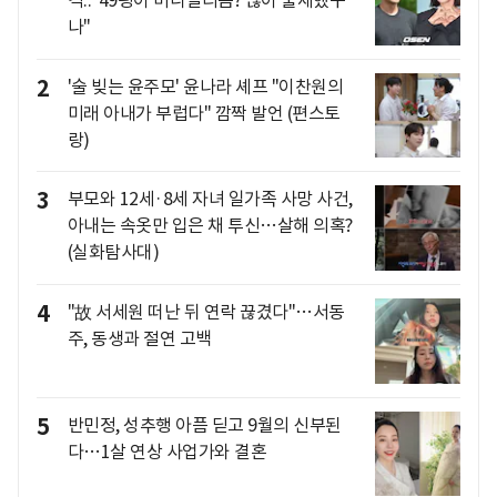
격.."49평이 미니멀리즘? 많이 출세했구
나"
2
'술 빚는 윤주모' 윤나라 셰프 "이찬원의
미래 아내가 부럽다" 깜짝 발언 (편스토
랑)
3
부모와 12세·8세 자녀 일가족 사망 사건,
아내는 속옷만 입은 채 투신…살해 의혹?
(실화탐사대)
4
"故 서세원 떠난 뒤 연락 끊겼다"…서동
주, 동생과 절연 고백
5
반민정, 성추행 아픔 딛고 9월의 신부된
다…1살 연상 사업가와 결혼