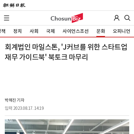
정책
정치
사회
국제
사이언스조선
문화
오피니언
회계법인 마일스톤, 'J커브를 위한 스타트업
재무 가이드북' 북토크 마무리
박해진 기자
입력
2023.08.17. 14:19