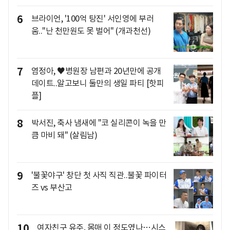
6
브라이언, '100억 탕진' 서인영에 부러
움.."난 천만원도 못 벌어" (개과천선)
7
염정아, ♥병원장 남편과 20년만에 공개
데이트..알고보니 둘만의 생일 파티 [핫피
플]
8
박서진, 축사 냄새에 "코 실리콘이 녹을 만
큼 마비 돼" (살림남)
9
'불꽃야구' 창단 첫 사직 직관..불꽃 파이터
즈 vs 부산고
10
여자친구 유주, 몸매 이 정도였나…시스