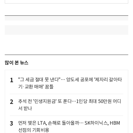
많이 본 뉴스
1
"그 세금 절대 못 낸다"… 양도세 공포에 '제자리 갈아타
기·교환 매매' 꿈틀
2
추석 전 '민생지원금' 또 푼다…1인당 최대 50만원 어디
서 받나
3
먼저 맺은 LTA, 손해로 돌아올까… SK하이닉스, HBM
선점의 기회비용