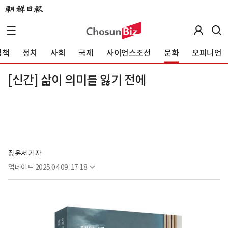
정책
정치
사회
국제
사이언스조선
문화
오피니언
[신간] 삶이 의미를 잃기 전에
장윤서 기자
업데이트
2025.04.09. 17:18