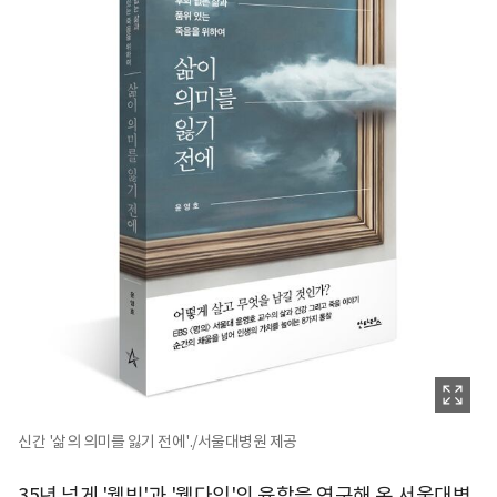
신간 '삶의 의미를 잃기 전에'./서울대병원 제공
35년 넘게 '웰빙'과 '웰다잉'의 융합을 연구해 온 서울대병