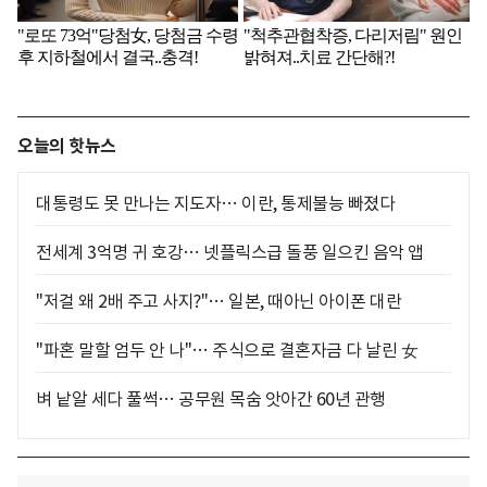
오늘의 핫뉴스
대통령도 못 만나는 지도자… 이란, 통제불능 빠졌다
전세계 3억명 귀 호강… 넷플릭스급 돌풍 일으킨 음악 앱
"저걸 왜 2배 주고 사지?"… 일본, 때아닌 아이폰 대란
"파혼 말할 엄두 안 나"… 주식으로 결혼자금 다 날린 女
벼 낱알 세다 풀썩… 공무원 목숨 앗아간 60년 관행