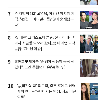
7
'전자발찌 1호' 고영욱, 이번엔 이지혜 저
격.."49평이 미니멀리즘? 많이 출세했구
나"
8
'첫 내한' 크리스토퍼 놀란, 전세기 내리자
마자 소금빵 먹으러 갔다..맷 데이먼 고척
돔行 [Oh!쎈 이슈]
9
홍현희♥제이쓴 "준범이 쌍둥이 동생 생
겼다"..그간 뜸했던 이유('홍쓴TV')
10
'故최진실 딸' 최준희, 결혼 후에도 성형
계획 언급…"한 번 사는 인생, 최고 버전
으로"