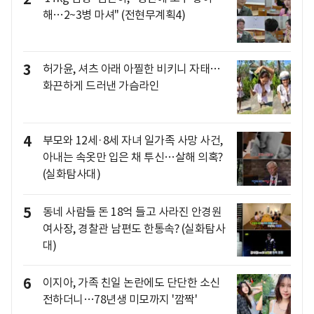
해…2~3병 마셔" (전현무계획4)
3
허가윤, 셔츠 아래 아찔한 비키니 자태…
화끈하게 드러낸 가슴라인
4
부모와 12세·8세 자녀 일가족 사망 사건,
아내는 속옷만 입은 채 투신…살해 의혹?
(실화탐사대)
5
동네 사람들 돈 18억 들고 사라진 안경원
여사장, 경찰관 남편도 한통속? (실화탐사
대)
6
이지아, 가족 친일 논란에도 단단한 소신
전하더니…78년생 미모까지 '깜짝'