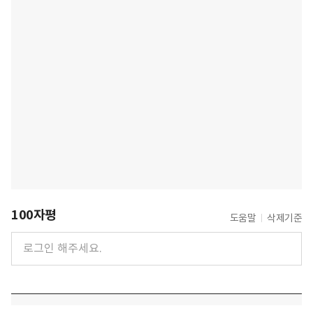
100자평
도움말
삭제기준