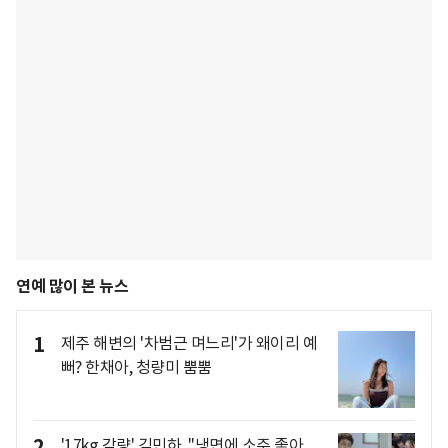
연예 많이 본 뉴스
1
제주 해변의 '차범근 며느리'가 왜이리 예
뻐? 한채아, 청량미 뿜뿜
2
'17kg 감량' 김민하, "냉면에 소주 좋아