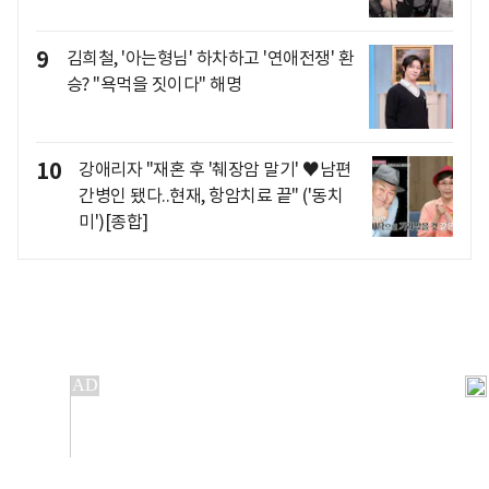
9
김희철, '아는형님' 하차하고 '연애전쟁' 환
승? "욕먹을 짓이다" 해명
10
강애리자 "재혼 후 '췌장암 말기' ♥남편
간병인 됐다..현재, 항암치료 끝" ('동치
미')[종합]
개인정보처리방침
앱설치(Android)