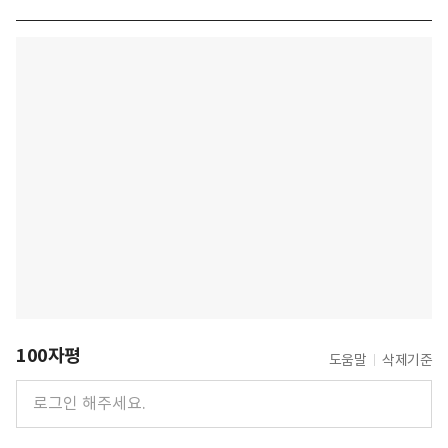
100자평
도움말
삭제기준