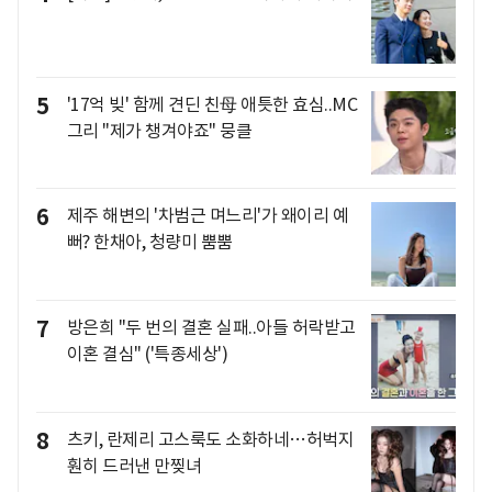
5
'17억 빚' 함께 견딘 친母 애틋한 효심..MC
그리 "제가 챙겨야죠" 뭉클
6
제주 해변의 '차범근 며느리'가 왜이리 예
뻐? 한채아, 청량미 뿜뿜
7
방은희 "두 번의 결혼 실패..아들 허락받고
이혼 결심" ('특종세상')
8
츠키, 란제리 고스룩도 소화하네…허벅지
훤히 드러낸 만찢녀