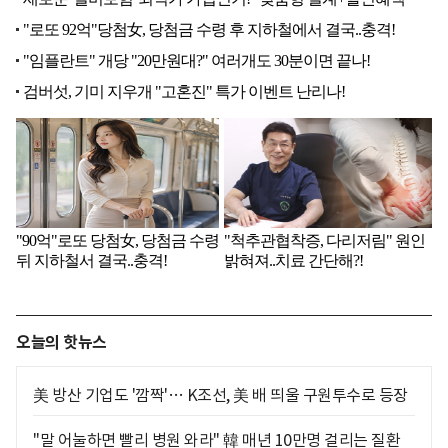
오늘의 핫뉴스
美 방산 기업도 '깜짝'… K조선, 美 배 띄울 구원투수로 등장
"말 어눌하면 빨리 병원 와라" 韓 매년 10만명 걸리는 질환