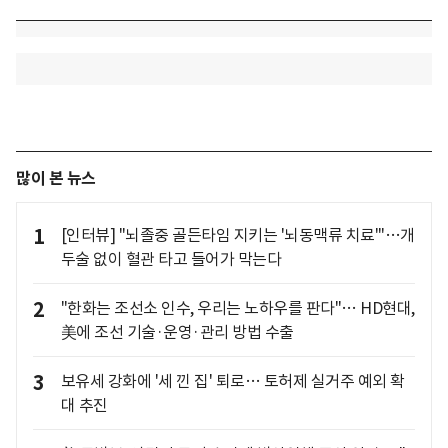
많이 본 뉴스
1
[인터뷰] "뇌졸중 골든타임 지키는 '뇌동맥류 치료'"…개
두술 없이 혈관 타고 들어가 막는다
2
"한화는 조선소 인수, 우리는 노하우를 판다"… HD현대,
美에 조선 기술·운영·관리 방법 수출
3
보유세 강화에 '세 낀 집' 퇴로… 토허제 실거주 예외 확
대 추진