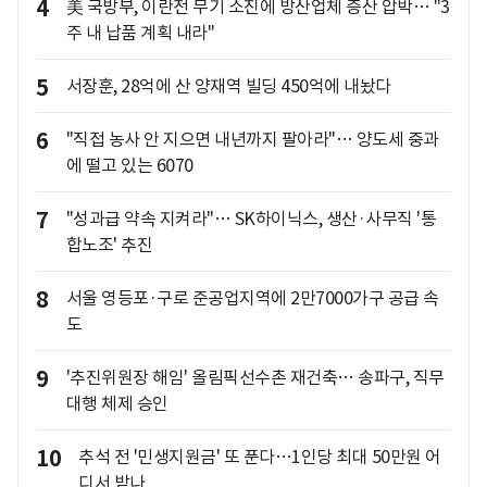
4
美 국방부, 이란전 무기 소진에 방산업체 증산 압박… "3
주 내 납품 계획 내라"
5
서장훈, 28억에 산 양재역 빌딩 450억에 내놨다
6
"직접 농사 안 지으면 내년까지 팔아라"… 양도세 중과
에 떨고 있는 6070
7
"성과급 약속 지켜라"… SK하이닉스, 생산·사무직 '통
합노조' 추진
8
서울 영등포·구로 준공업지역에 2만7000가구 공급 속
도
9
'추진위원장 해임' 올림픽선수촌 재건축… 송파구, 직무
대행 체제 승인
10
추석 전 '민생지원금' 또 푼다…1인당 최대 50만원 어
디서 받나