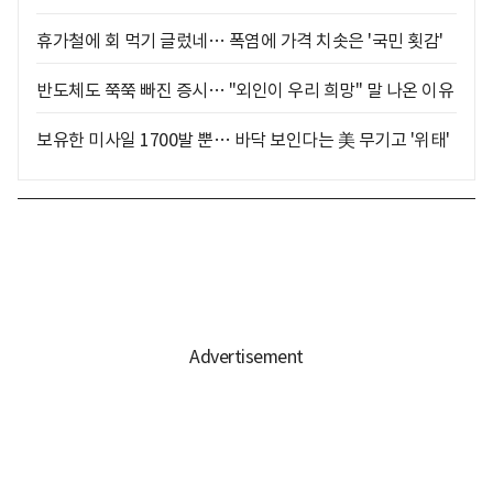
휴가철에 회 먹기 글렀네… 폭염에 가격 치솟은 '국민 횟감'
반도체도 쭉쭉 빠진 증시… "외인이 우리 희망" 말 나온 이유
보유한 미사일 1700발 뿐… 바닥 보인다는 美 무기고 '위태'