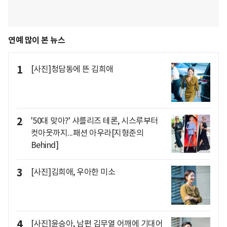
연예 많이 본 뉴스
1
[사진]청담동에 뜬 김희애
2
'50대 맞아?' 샤를리즈 테론, 시스루부터
컷아웃까지...패션 아우라[지형준의
Behind]
3
[사진]김희애, 우아한 미소
4
[사진]윤승아, 남편 김무열 어깨에 기대어