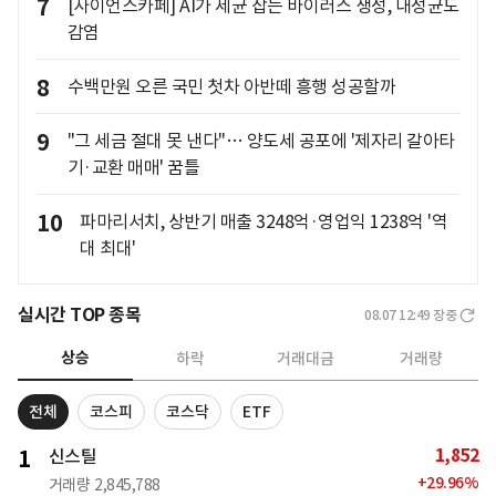
7
[사이언스카페] AI가 세균 잡는 바이러스 생성, 내성균도
감염
8
수백만원 오른 국민 첫차 아반떼 흥행 성공할까
9
"그 세금 절대 못 낸다"… 양도세 공포에 '제자리 갈아타
기·교환 매매' 꿈틀
10
파마리서치, 상반기 매출 3248억·영업익 1238억 '역
대 최대'
실시간 TOP 종목
08.07 12:49
장중
상승
하락
거래대금
거래량
전체
코스피
코스닥
ETF
1,852
1
신스틸
+
29.96
%
거래량
2,845,788