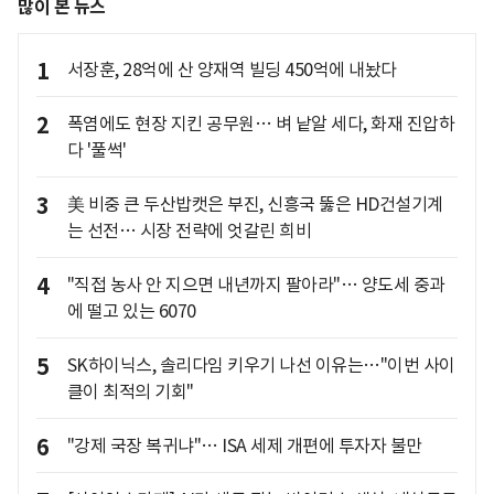
많이 본 뉴스
1
서장훈, 28억에 산 양재역 빌딩 450억에 내놨다
2
폭염에도 현장 지킨 공무원… 벼 낱알 세다, 화재 진압하
다 '풀썩'
3
美 비중 큰 두산밥캣은 부진, 신흥국 뚫은 HD건설기계
는 선전… 시장 전략에 엇갈린 희비
4
"직접 농사 안 지으면 내년까지 팔아라"… 양도세 중과
에 떨고 있는 6070
5
SK하이닉스, 솔리다임 키우기 나선 이유는…"이번 사이
클이 최적의 기회"
6
"강제 국장 복귀냐"… ISA 세제 개편에 투자자 불만