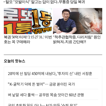
오늘의 핫뉴스
28억에 산 빌딩 450억에 내놨다, '투자의 신' 내린 서장훈
"K-굴착기 덕에 돈 벌어"… 금광 쏟아진 국가
벼 낱알 세다 풀썩… 공무원 목숨 앗아간 60년 관행
국민 초토화 일도 아냐… AI가 만든 '수퍼 무기'