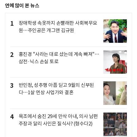
연예 많이 본 뉴스
1
장애학생 속옷까지 손빨래한 사회복무요
원…주인공은 개그맨 김규원
2
홍진경 "사라는 대로 샀는데 계속 빠져"…
삼전·닉스 손실 토로
3
반민정, 성추행 아픔 딛고 9월의 신부된
다…1살 연상 사업가와 결혼
4
욕조에서 숨진 29세 만삭 아내, 의사 남편
주장과 달리 사인은 질식사? (형수다2)