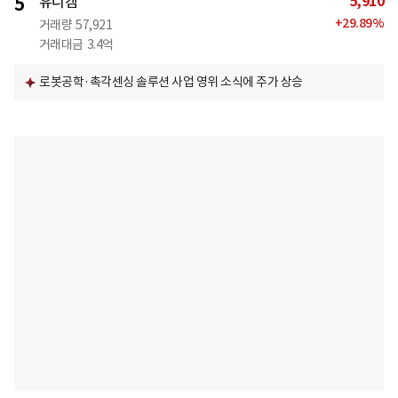
5,910
5
유니켐
+
29.89
%
거래량
57,921
거래대금
3.4억
로봇공학·촉각센싱 솔루션 사업 영위 소식에 주가 상승