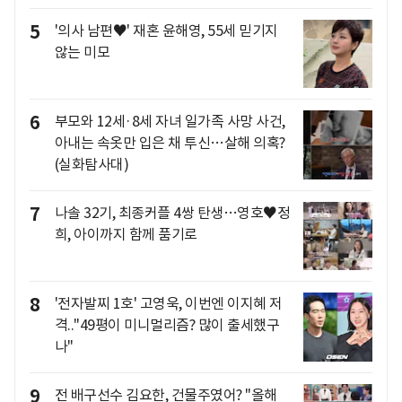
5
'의사 남편♥' 재혼 윤해영, 55세 믿기지
않는 미모
6
부모와 12세·8세 자녀 일가족 사망 사건,
아내는 속옷만 입은 채 투신…살해 의혹?
(실화탐사대)
7
나솔 32기, 최종커플 4쌍 탄생…영호♥정
희, 아이까지 함께 품기로
8
'전자발찌 1호' 고영욱, 이번엔 이지혜 저
격.."49평이 미니멀리즘? 많이 출세했구
나"
9
전 배구선수 김요한, 건물주였어? "올해