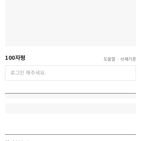
100자평
도움말
삭제기준