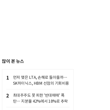
많이 본 뉴스
1
먼저 맺은 LTA, 손해로 돌아올까…
SK하이닉스, HBM 선점의 기회비용
2
최대주주도 못 피한 '반대매매' 폭
탄… 지분율 42%에서 18%로 추락