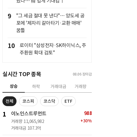
놨다… 韓 업계 기대감↑
9
"그 세금 절대 못 낸다"… 양도세 공
포에 '제자리 갈아타기·교환 매매'
꿈틀
10
로이터 "삼성전자·SK하이닉스, 주
주환원 확대 검토"
실시간 TOP 종목
08.06
장마감
상승
하락
거래대금
거래량
전체
코스피
코스닥
ETF
988
1
이노인스트루먼트
+
30
%
거래량
11,065,982
거래대금
107.3억