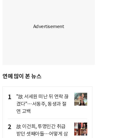
연예 많이 본 뉴스
1
"故 서세원 떠난 뒤 연락 끊
겼다"…서동주, 동생과 절
연 고백
2
故 이건희, 투명인간 취급
받던 셋째아들…어떻게 삼