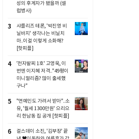
성의 후계자가 됐을까 (셀
럽병사)
3
샤를리즈 테론, '박진영 비
닐바지' 생각나는 비닐치
마..이걸 이렇게 소화해?
[핫피플]
4
'전자발찌 1호' 고영욱, 이
번엔 이지혜 저격.."49평이
미니멀리즘? 많이 출세했
구나"
5
"연예인도 가려서 받아"..소
유, '월세 1300만원' 으리으
리 한남동 집 공개 [핫피플]
6
걸스데이 소진, '김부장' 끝
낸 ♥이동하와 여름휴가 갔