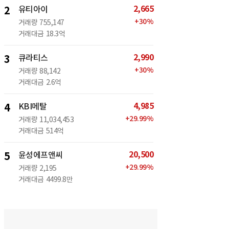
2,665
2
유티아이
+
30
%
거래량
755,147
거래대금
18.3억
2,990
3
큐라티스
+
30
%
거래량
88,142
거래대금
2.6억
4,985
4
KBI메탈
+
29.99
%
거래량
11,034,453
거래대금
514억
20,500
5
윤성에프앤씨
+
29.99
%
거래량
2,195
거래대금
4499.8만