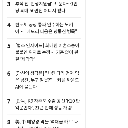
3
추석 전 '민생지원금' 또 푼다…1인
당 최대 50만원 어디서 받나
4
반도체 공장 통째 인수하는 노키
아… "메모리 다음은 광통신 병목"
5
[법조 인사이드] 최태원 이혼소송이
불붙인 위자료 논쟁… 기준 없어 판
결 '제각각'
6
[당신의 생각은] "치킨 다리 먼저 먹
은 남친, 누구 잘못?"… 커플 싸움도
AI에 묻는다
7
[단독] K9 자주포 수출 공신 'K10 탄
약운반차', 21년 만에 성능 개량
8
美, 中 태양광 막을 '역대급 카드' 내